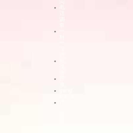
问
电
话
调
查
一
对
一
深
访
座
谈
会
普
查
gang
survey
产
品
留
置
试
用