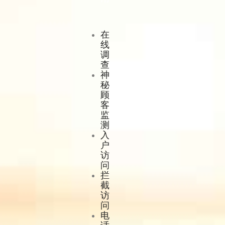
在
线
调
查
神
秘
顾
客
监
测
入
户
访
问
拦
截
访
问
电