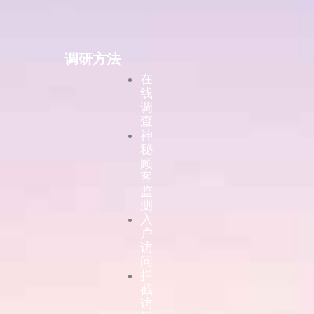
调研方法
在
线
调
查
神
秘
顾
客
监
测
入
户
访
问
拦
截
访