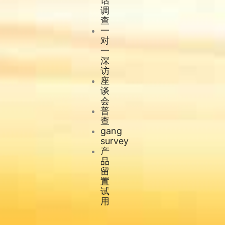
话
调
查
一
对
一
深
访
座
谈
会
普
查
gang
survey
产
品
留
置
试
用