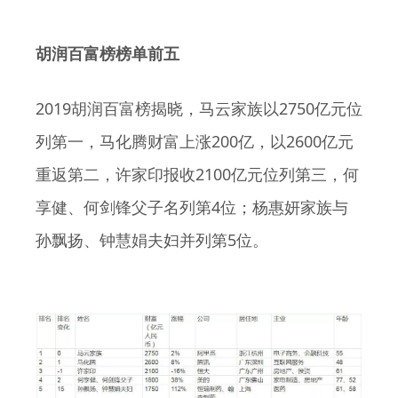
胡润百富榜榜单前五
2019
2750
胡润百富榜揭晓，马云家族以
亿元位
200
2600
列第一，马化腾财富上涨
亿，以
亿元
2100
重返第二，许家印报收
亿元位列第三，何
4
享健、何剑锋父子名列第
位；杨惠妍家族与
5
孙飘扬、钟慧娟夫妇并列第
位。