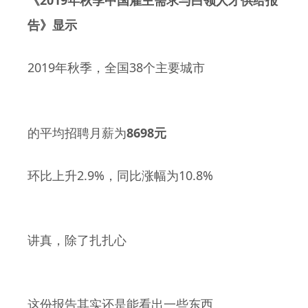
《
年秋季中国雇主需求与白领人才供给报
告》显示
2019
38
年秋季，全国
个主要城市
8698
的平均招聘月薪为
元
2.9%
10.8%
环比上升
，同比涨幅为
讲真，除了扎扎心
这份报告其实还是能看出一些东西