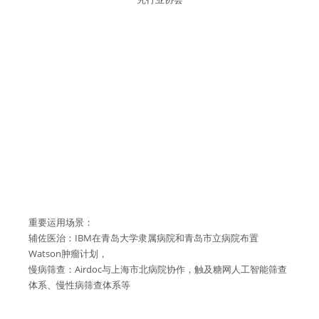
重要运用场景：
辅佐医治：IBM在青岛大学隶属病院和青岛市立病院布置
Watson肿瘤计划，
慢病筛查：Airdoc与上海市北病院协作，触及糖网人工智能筛查
体系、慢性病筛查体系等