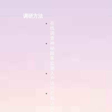
调研方法
在
线
调
查
神
秘
顾
客
监
测
入
户
访
问
拦
截
访
问