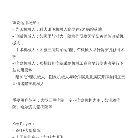
重要运用场景：
– 导诊机械人：科大讯飞机械人晓曼在301病院落地
– 诊断机械人：如阿里与浙大一院协作研发医学影象辅佐诊断机
械人，
– 手术机械人：湘雅三病院采纳“能手S”机械人举行胃穿孔修补术
等
– 病愈机械人：郑州颐和病院采纳机械工资脊髓毁伤患者举行下
肢功用磨炼
– 陪护/护理机械人：图灵机械人与哈尔滨儿童病院开辟自闭症患
儿情绪陪护机械人
重要用户范例：大型三甲病院、专业病愈机构为主，如湘雅病
院、哈尔滨儿童病院等
Key Player：
– BAT+大型病院
– 人工智能企业：如科大讯飞