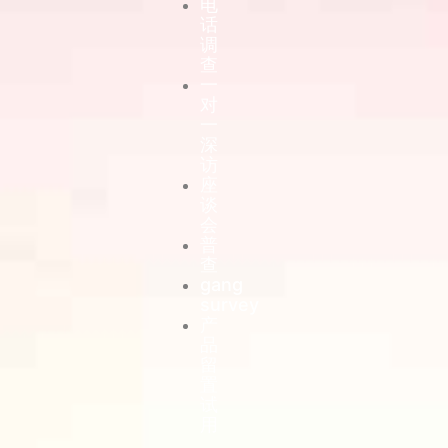
电
话
调
查
一
对
一
深
访
座
谈
会
普
查
gang
survey
产
品
留
置
试
用