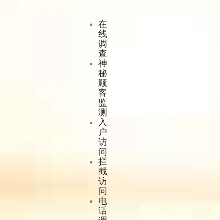
在
线
调
查
神
秘
顾
客
监
测
入
户
访
问
拦
截
访
问
电
话