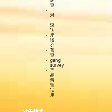
调
查
一
对
一
深
访
座
谈
会
普
查
gang
survey
产
品
留
置
试
用
业务领域