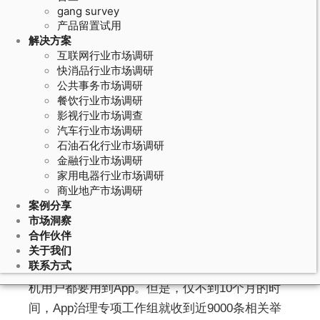
gang survey
产品留置试用
解决方案
互联网行业市场调研
快消品行业市场调研
公共事务市场调研
餐饮行业市场调研
影视行业市场调查
汽车行业市场调研
石油石化行业市场调研
April 3, 2020
金融行业市场调研
家用电器行业市场调研
每周质量报告丨强制定位、偷窥、泄
商业地产市场调研
密……你的手机APP违法“越界”怎么破
案例分享
？
市场洞察
合作伙伴
关于我们
联系方式
App是手机应用软件的俗称。几乎所有的智能手
机用户都要用到App。但是，仅不到10个月的时
间，App治理专项工作组就收到近9000条相关举