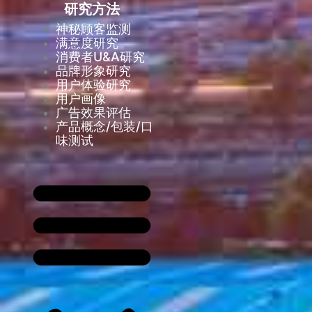
研究方法
神秘顾客监测
满意度研究
消费者U&A研究
品牌形象研究
用户体验研究
用户画像
广告效果评估
产品概念/包装/口
味测试