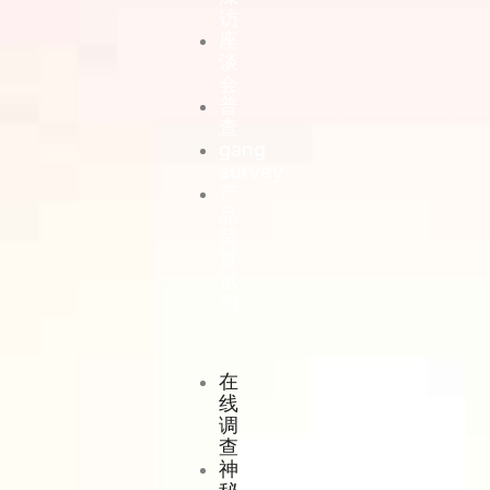
访
座
谈
会
普
查
gang
survey
产
品
留
置
试
用
在
线
调
查
神