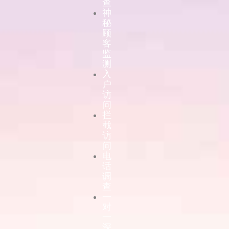
查
神
秘
顾
客
监
测
入
户
访
问
拦
截
访
问
电
话
调
查
一
对
一
深