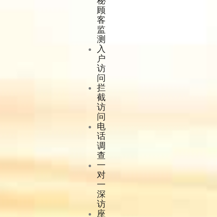
秘
顾
客
监
测
入
户
访
问
拦
截
访
问
电
话
调
查
一
对
一
深
访
座