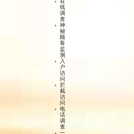
在
线
调
查
神
秘
顾
客
监
测
入
户
访
问
拦
截
访
问
电
话
调
查
一