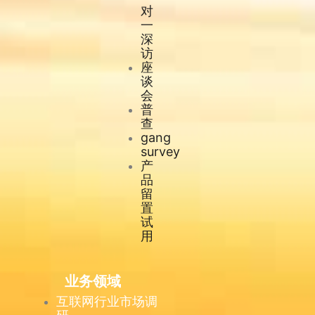
对
一
深
访
座
谈
会
普
查
gang
survey
产
品
留
置
试
用
业务领域
互联网行业市场调