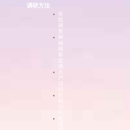
调研方法
在
线
调
查
神
秘
顾
客
监
测
入
户
访
问
拦
截
访
问
电
话
调