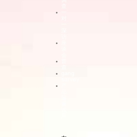
查
一
对
一
深
访
座
谈
会
普
查
gang
survey
产
品
留
置
试
用