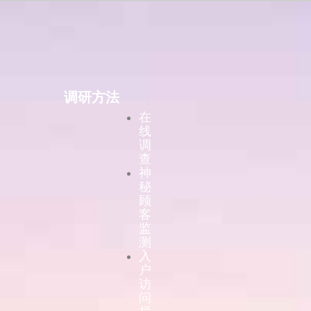
调研方法
在
线
调
查
神
秘
顾
客
监
测
入
户
访
问