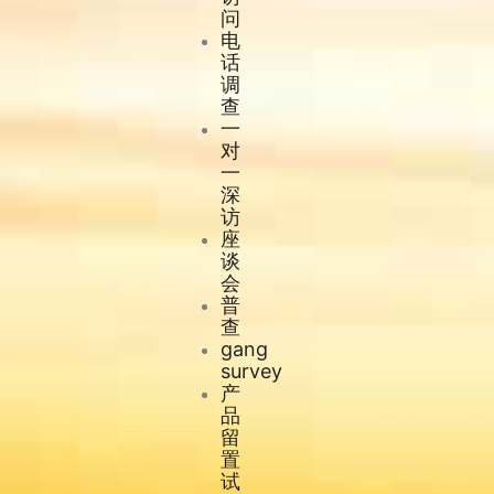
问
电
话
调
查
一
对
一
深
访
座
谈
会
普
查
gang
survey
产
品
留
置
试