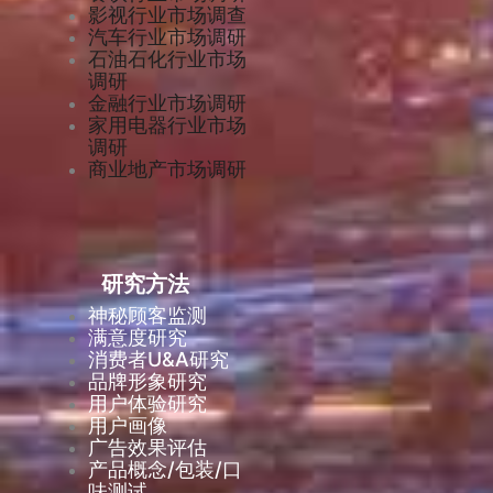
影视行业市场调查
汽车行业市场调研
石油石化行业市场
调研
金融行业市场调研
家用电器行业市场
调研
商业地产市场调研
研究方法
神秘顾客监测
满意度研究
消费者U&A研究
品牌形象研究
用户体验研究
用户画像
广告效果评估
产品概念/包装/口
味测试