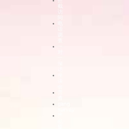
拦
截
访
问
电
话
调
查
一
对
一
深
访
座
谈
会
普
查
gang
survey
产
品
留