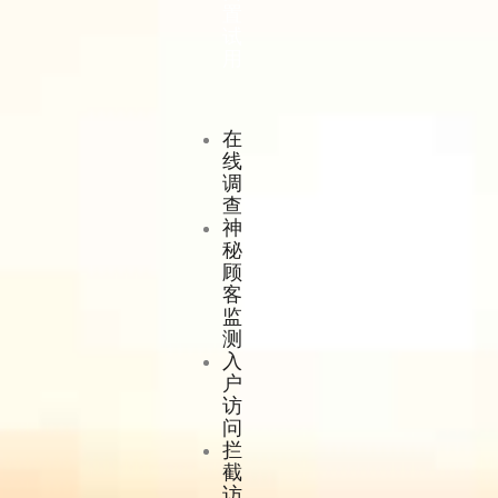
置
试
用
在
线
调
查
神
秘
顾
客
监
测
入
户
访
问
拦
截
访