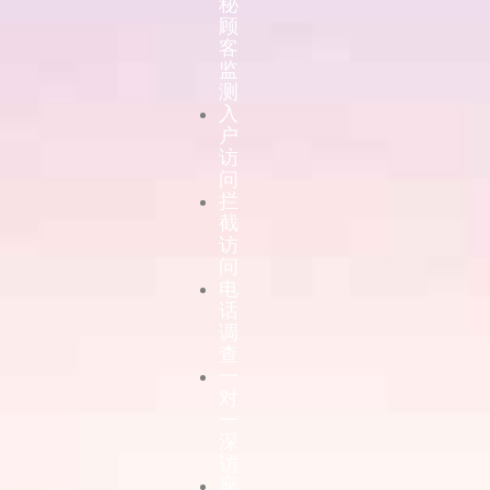
秘
顾
客
监
测
入
户
访
问
拦
截
访
问
电
话
调
查
一
对
一
深
访
座