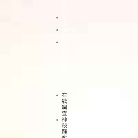
谈
会
普
查
gang
survey
产
品
留
置
试
用
在
线
调
查
神
秘
顾
客