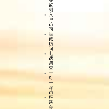
监
测
入
户
访
问
拦
截
访
问
电
话
调
查
一
对
一
深
访
座
谈
会