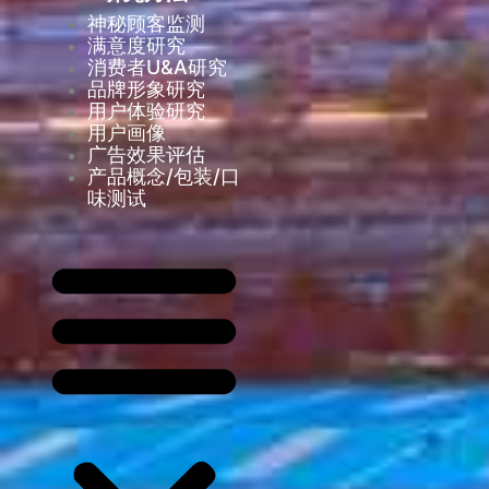
神秘顾客监测
满意度研究
消费者U&A研究
品牌形象研究
用户体验研究
用户画像
广告效果评估
产品概念/包装/口
味测试