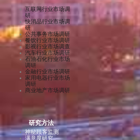
互联网行业市场调
研
快消品行业市场调
研
公共事务市场调研
餐饮行业市场调研
影视行业市场调查
汽车行业市场调研
石油石化行业市场
调研
金融行业市场调研
家用电器行业市场
调研
商业地产市场调研
研究方法
神秘顾客监测
满意度研究