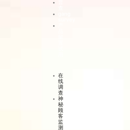
普
查
gang
survey
产
品
留
置
试
用
在
线
调
查
神
秘
顾
客
监
测