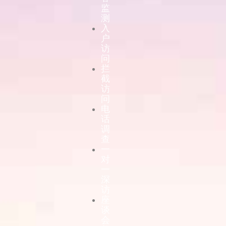
监
测
入
户
访
问
拦
截
访
问
电
话
调
查
一
对
一
深
访
座
谈
会