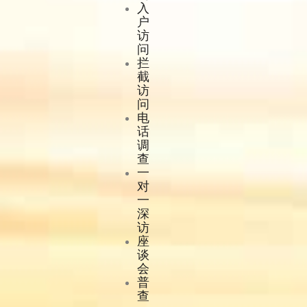
入
户
访
问
拦
截
访
问
电
话
调
查
一
对
一
深
访
座
谈
会
普
查