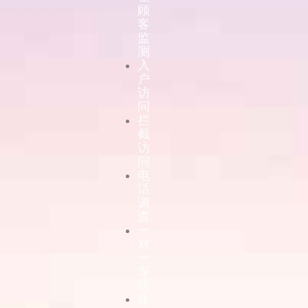
顾
客
监
测
入
户
访
问
拦
截
访
问
电
话
调
查
一
对
一
深
访
座