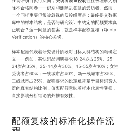
在调研项目执行层面，
受访者质量控制
往往被理解为剔
除不合格问卷——识别和删除乱答题的受访者。然而，
一个同样重要但常被忽视的质控维度是：最终提交数据
库中的样本结构，是否与研究设计中约定的配额要求真
正吻合？这一问题的答案，就是样本配额复核（Quota
Verification）的核心关切。
样本配额代表着研究设计阶段对目标人群结构的精确定
义——例如，某快消品调研要求18-24岁占25%、25-
34岁占35%、35-44岁占30%、45-55岁占10%；女性
受访者占60%；一线城市占40%、新一线城市占35%、
二线城市占25%。配额要求的设定通常基于目标消费人
群的真实结构比例，偏离配额意味着样本代表性受损，
直接影响分析结论的外推有效性。
配额复核的标准化操作流
程