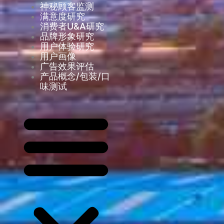
神秘顾客监测
满意度研究
消费者U&A研究
品牌形象研究
用户体验研究
用户画像
广告效果评估
产品概念/包装/口
味测试