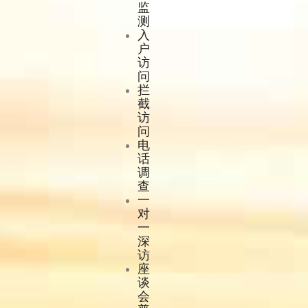
监
测
入
户
访
问
拦
截
访
问
电
话
调
查
一
对
一
深
访
座
谈
会