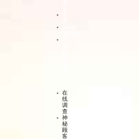
谈
会
普
查
gang
survey
产
品
留
置
试
用
在
线
调
查
神
秘
顾
客