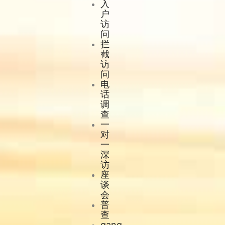
入
户
访
问
拦
截
访
问
电
话
调
查
一
对
一
深
访
座
谈
会
普
查
gang