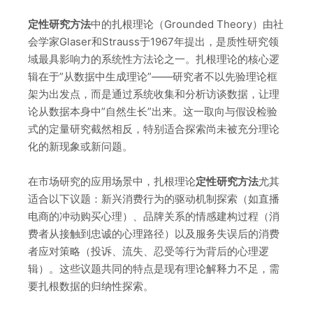
定性研究方法
中的扎根理论（Grounded Theory）由社
会学家Glaser和Strauss于1967年提出，是质性研究领
域最具影响力的系统性方法论之一。扎根理论的核心逻
辑在于”从数据中生成理论”——研究者不以先验理论框
架为出发点，而是通过系统收集和分析访谈数据，让理
论从数据本身中”自然生长”出来。这一取向与假设检验
式的定量研究截然相反，特别适合探索尚未被充分理论
化的新现象或新问题。
在市场研究的应用场景中，扎根理论
定性研究方法
尤其
适合以下议题：新兴消费行为的驱动机制探索（如直播
电商的冲动购买心理）、品牌关系的情感建构过程（消
费者从接触到忠诚的心理路径）以及服务失误后的消费
者应对策略（投诉、流失、忍受等行为背后的心理逻
辑）。这些议题共同的特点是现有理论解释力不足，需
要扎根数据的归纳性探索。