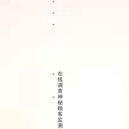
普
查
gang
survey
产
品
留
置
试
用
在
线
调
查
神
秘
顾
客
监
测