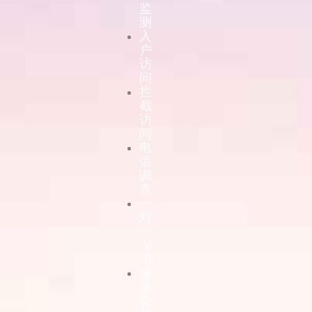
监
测
入
户
访
问
拦
截
访
问
电
话
调
查
一
对
一
深
访
座
谈
会