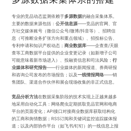
专业的竞品动态监测依赖于
多源数据
的融合采集体系。
主要的数据来源包括：
公开信息源
——竞品的官网、官
方社交媒体账号（微信公众号/微博/抖音等）、招聘信
息（可推断业务扩张方向和重点领域）、招投标公告、
专利申请和知识产权动态；
商业数据库
——企查查/天眼
查等工商数据平台提供的企业变更记录（如新增子公司
可能意味着新市场进入）、投融资信息和司法风险；
行
业媒体和研究报告
——行业媒体的新闻报道、券商研报
和咨询公司发布的市场报告；以及
一线情报网络
——销
售团队、渠道合作伙伴和展会现场收集的非正式信息。
竞品分析方法
在数据采集阶段的技术实现上正越来越多
地采用自动化工具：网络爬虫定期抓取竞品官网和电商
平台的页面变化；API接口对接商业数据库获取结构化
的工商和舆情数据；RSS订阅和关键词监控追踪媒体报
道；以及内部协作平台（如飞书/钉钉）的一线信息上报