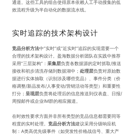
通道。这些工具的组合使得原本依赖人工手动搜集的低
效流程升级为半自动化的数据流水线。
实时追踪的技术架构设计
竞品分析方法
中”实时”或”近实时”追踪的实现需要一个
合理的技术架构设计。盈海数据分析团队在实践中推荐
采用”三层架构”：
采集层
负责各数据源的定时抓取/推送
接收和初步清洗存储到数据湖中；
处理层
负责对原始数
据进行实体抽取（识别涉及哪些竞品）、事件分类（价
格调整/新品发布/人事变动/营销活动等类型）和重要性
打分；
呈现层
负责将处理后的信息推送到仪表盘、日报/
周报邮件或企业IM群的相应频道。
在时效性要求方面并非所有类型的竞品信息都需要同等
程度的实时处理。
竞品分析方法
建议采用分级响应机
制：A类高优先级事件（如突发性价格战信号、重大产