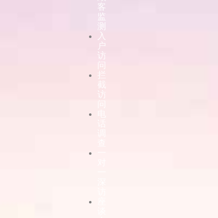
客
监
测
入
户
访
问
拦
截
访
问
电
话
调
查
一
对
一
深
访
座
谈