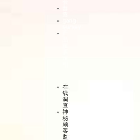
会
普
查
gang
survey
产
品
留
置
试
用
在
线
调
查
神
秘
顾
客
监