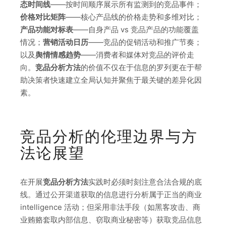
态时间线
——按时间顺序展示所有监测到的竞品事件；
价格对比矩阵
——核心产品线的价格走势和多维对比；
产品功能对标表
——自身产品 vs 竞品产品的功能覆盖
情况；
营销活动日历
——竞品的促销活动和推广节奏；
以及
舆情情感趋势
——消费者和媒体对竞品的评价走
向。
竞品分析方法
的价值不仅在于信息的罗列更在于帮
助决策者快速建立全局认知并聚焦于最关键的差异化因
素。
竞品分析的伦理边界与方
法论展望
在开展
竞品分析方法
实践时必须时刻注意合法合规的底
线。通过公开渠道获取的信息进行分析属于正当的商业
intelligence 活动；但采用非法手段（如黑客攻击、商
业贿赂套取内部信息、窃取商业秘密等）获取竞品信息