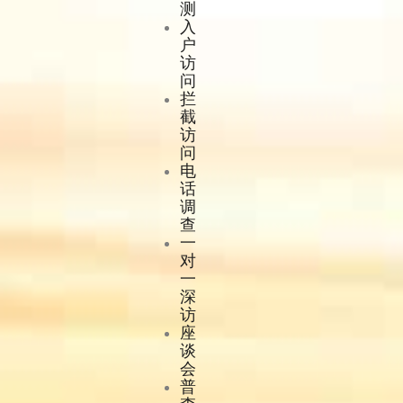
测
入
户
访
问
拦
截
访
问
电
话
调
查
一
对
一
深
访
座
谈
会
普