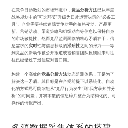
在竞争日趋激烈的市场环境中，
竞品分析方法
已从年度
战略规划中的”可选环节”升级为日常运营决策的”必备工
具”。企业需要持续追踪竞争对手的价格变动、产品更
新、营销活动、渠道策略和组织动向等信息以保持自身
的市场敏捷性。然而竞品监测面临的核心矛盾在于：信
息需求的
实时性
与信息获取的
滞后性
之间的张力——等
到竞品的新动作被公开报道或被销售团队反馈回来时往
往已经错过了最佳应对窗口期。
构建一个高效的
竞品分析方法
动态监测体系，正是为了
解决这一矛盾。其目标是在合规前提下以系统化、自动
化的方式尽可能缩短从”竞品行为发生”到”我方获知并分
析”的时间差，并将零散的信息碎片整合为结构化的、可
操作的情报产出。
多源数据采集体系的搭建