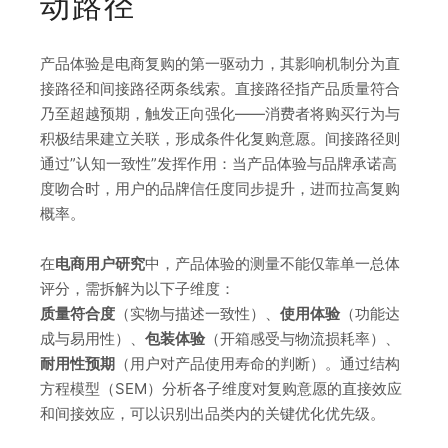
动路径
产品体验是电商复购的第一驱动力，其影响机制分为直
接路径和间接路径两条线索。直接路径指产品质量符合
乃至超越预期，触发正向强化——消费者将购买行为与
积极结果建立关联，形成条件化复购意愿。间接路径则
通过”认知一致性”发挥作用：当产品体验与品牌承诺高
度吻合时，用户的品牌信任度同步提升，进而拉高复购
概率。
在
电商用户研究
中，产品体验的测量不能仅靠单一总体
评分，需拆解为以下子维度：
质量符合度
（实物与描述一致性）、
使用体验
（功能达
成与易用性）、
包装体验
（开箱感受与物流损耗率）、
耐用性预期
（用户对产品使用寿命的判断）。通过结构
方程模型（SEM）分析各子维度对复购意愿的直接效应
和间接效应，可以识别出品类内的关键优化优先级。