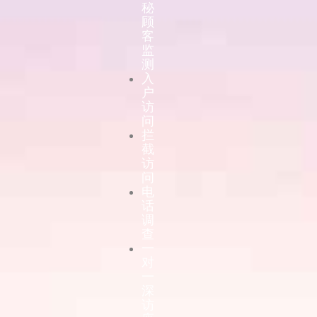
秘
顾
客
监
测
入
户
访
问
拦
截
访
问
电
话
调
查
一
对
一
深
访