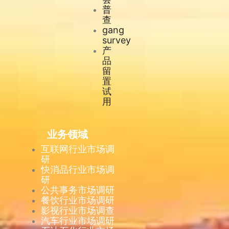
普
查
gang
survey
产
品
留
置
试
用
业务领域
互联网行业市场调
研
快消品行业市场调
研
公共事务市场调研
餐饮行业市场调研
影视行业市场调查
汽车行业市场调研