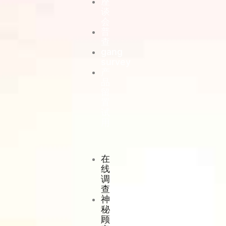
座
谈
会
普
查
gang
survey
产
品
留
置
试
用
在
线
调
查
神
秘
顾