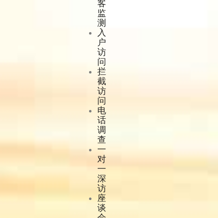
客
监
测
入
户
访
问
拦
截
访
问
电
话
调
查
一
对
一
深
访
座
谈
会