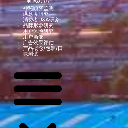
研究方法
神秘顾客监测
满意度研究
消费者U&A研究
品牌形象研究
用户体验研究
用户画像
广告效果评估
产品概念/包装/口
味测试