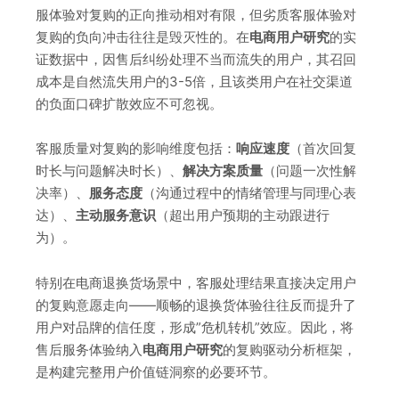
服体验对复购的正向推动相对有限，但劣质客服体验对
复购的负向冲击往往是毁灭性的。在
电商用户研究
的实
证数据中，因售后纠纷处理不当而流失的用户，其召回
成本是自然流失用户的3-5倍，且该类用户在社交渠道
的负面口碑扩散效应不可忽视。
客服质量对复购的影响维度包括：
响应速度
（首次回复
时长与问题解决时长）、
解决方案质量
（问题一次性解
决率）、
服务态度
（沟通过程中的情绪管理与同理心表
达）、
主动服务意识
（超出用户预期的主动跟进行
为）。
特别在电商退换货场景中，客服处理结果直接决定用户
的复购意愿走向——顺畅的退换货体验往往反而提升了
用户对品牌的信任度，形成”危机转机”效应。因此，将
售后服务体验纳入
电商用户研究
的复购驱动分析框架，
是构建完整用户价值链洞察的必要环节。