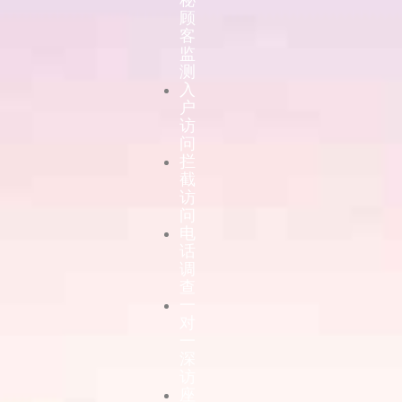
顾
客
监
测
入
户
访
问
拦
截
访
问
电
话
调
查
一
对
一
深
访
座