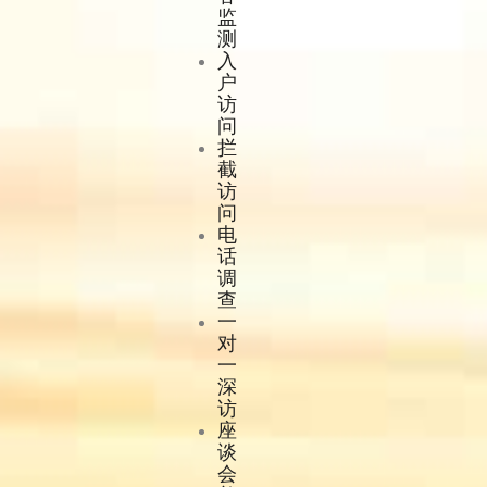
监
测
入
户
访
问
拦
截
访
问
电
话
调
查
一
对
一
深
访
座
谈
会