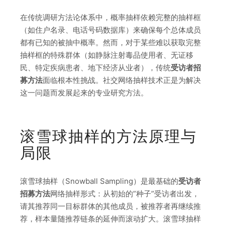
在传统调研方法论体系中，概率抽样依赖完整的抽样框
（如住户名录、电话号码数据库）来确保每个总体成员
都有已知的被抽中概率。然而，对于某些难以获取完整
抽样框的特殊群体（如静脉注射毒品使用者、无证移
民、特定疾病患者、地下经济从业者），传统
受访者招
募方法
面临根本性挑战。社交网络抽样技术正是为解决
这一问题而发展起来的专业研究方法。
滚雪球抽样的方法原理与
局限
滚雪球抽样（Snowball Sampling）是最基础的
受访者
招募方法
网络抽样形式：从初始的”种子”受访者出发，
请其推荐同一目标群体的其他成员，被推荐者再继续推
荐，样本量随推荐链条的延伸而滚动扩大。滚雪球抽样