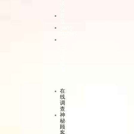
谈
会
普
查
gang
survey
产
品
留
置
试
用
在
线
调
查
神
秘
顾
客