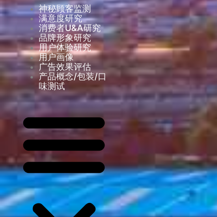
神秘顾客监测
满意度研究
消费者U&A研究
品牌形象研究
用户体验研究
用户画像
广告效果评估
产品概念/包装/口
味测试