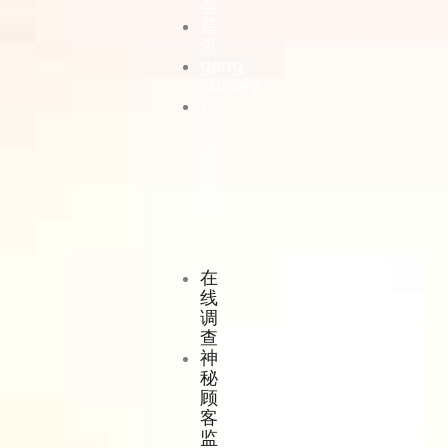
会
普
查
gang
survey
产
品
留
置
试
用
在
线
调
查
神
秘
顾
客
监