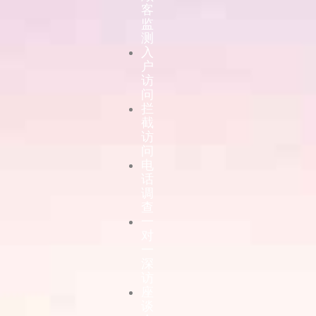
客
监
测
入
户
访
问
拦
截
访
问
电
话
调
查
一
对
一
深
访
座
谈