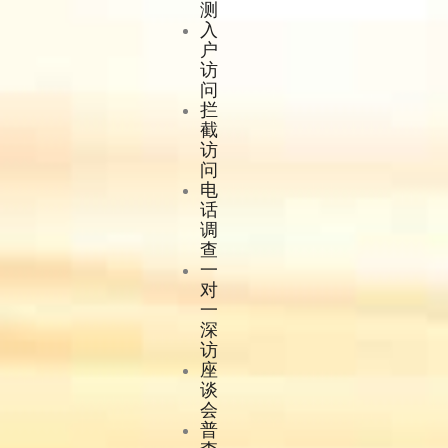
测
入
户
访
问
拦
截
访
问
电
话
调
查
一
对
一
深
访
座
谈
会
普