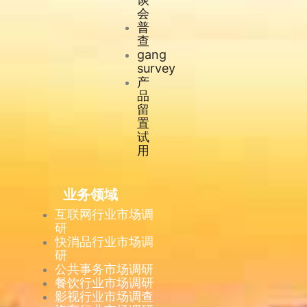
会
普
查
gang
survey
产
品
留
置
试
用
业务领域
互联网行业市场调
研
快消品行业市场调
研
公共事务市场调研
餐饮行业市场调研
影视行业市场调查