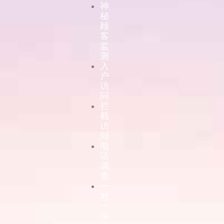
神
秘
顾
客
监
测
入
户
访
问
拦
截
访
问
电
话
调
查
一
对
一
深