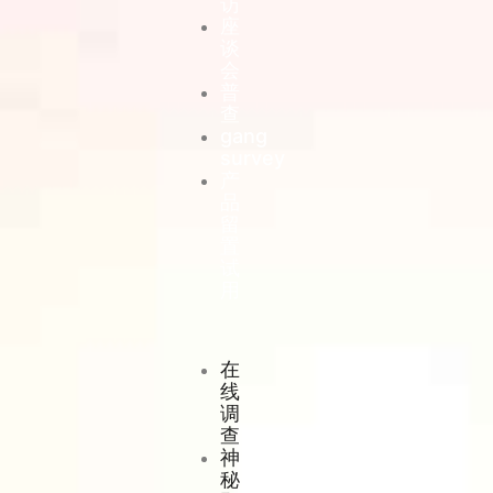
访
座
谈
会
普
查
gang
survey
产
品
留
置
试
用
在
线
调
查
神
秘