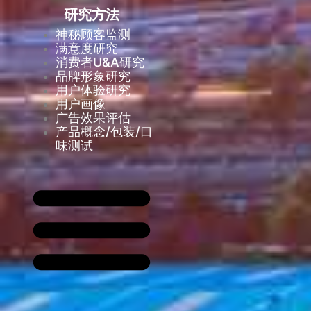
研究方法
神秘顾客监测
满意度研究
消费者U&A研究
品牌形象研究
用户体验研究
用户画像
广告效果评估
产品概念/包装/口
味测试