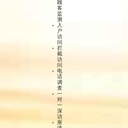
顾
客
监
测
入
户
访
问
拦
截
访
问
电
话
调
查
一
对
一
深
访
座
谈