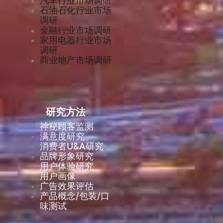
汽车行业市场调研
石油石化行业市场
调研
金融行业市场调研
家用电器行业市场
调研
商业地产市场调研
研究方法
神秘顾客监测
满意度研究
消费者U&A研究
品牌形象研究
用户体验研究
用户画像
广告效果评估
产品概念/包装/口
味测试