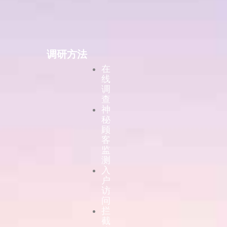
调研方法
在
线
调
查
神
秘
顾
客
监
测
入
户
访
问
拦
截