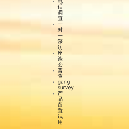
电
话
调
查
一
对
一
深
访
座
谈
会
普
查
gang
survey
产
品
留
置
试
用