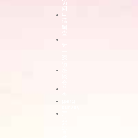
访
问
电
话
调
查
一
对
一
深
访
座
谈
会
普
查
gang
survey
产
品
留
置
试