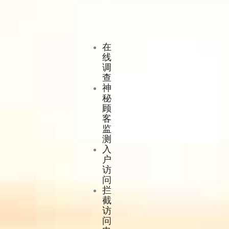
用
在
线
调
查
神
秘
顾
客
监
测
入
户
访
问
拦
截
访
问