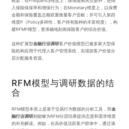
框架：在Frequency维度上，除保险购买次数外，还纳
入保险续保率和增保行为；在Monetary维度上，以保费
金额和保险覆盖总额双重衡量客户贡献；并可引入第四
维度P（Policy多样性，客户持有险种的丰富程度），构
建RFMP模型，更准确地刻画保险客户的综合价值。
这种扩展型
金融行业调研
客户价值模型已被多家大型保
险机构应用于代理人客户管理系统，实现按客户价值分
层分配服务资源。
RFM模型与调研数据的结
合
RFM模型本质上是基于交易行为数据的分析工具，而
金
融行业调研
则能够为RFM分层结果提供态度和需求维度
的补充解读。例如，在高价值活跃客户群体中，通过满