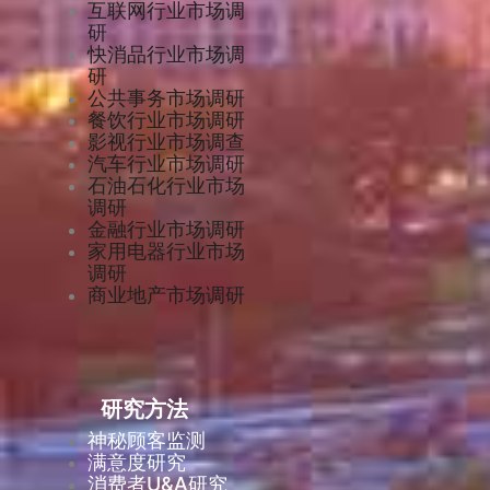
互联网行业市场调
研
快消品行业市场调
研
公共事务市场调研
餐饮行业市场调研
影视行业市场调查
汽车行业市场调研
石油石化行业市场
调研
金融行业市场调研
家用电器行业市场
调研
商业地产市场调研
研究方法
神秘顾客监测
满意度研究
消费者U&A研究