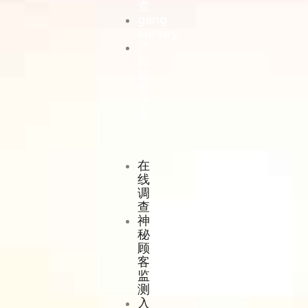
查
gang
survey
产
品
留
置
试
用
在
线
调
查
神
秘
顾
客
监
测
入