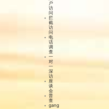
户
访
问
拦
截
访
问
电
话
调
查
一
对
一
深
访
座
谈
会
普
查
gang