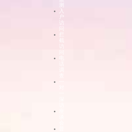
测
入
户
访
问
拦
截
访
问
电
话
调
查
一
对
一
深
访
座
谈
会
普