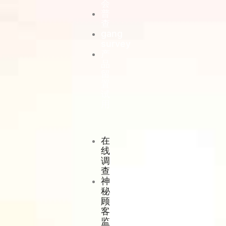
会
普
查
gang
survey
产
品
留
置
试
用
在
线
调
查
神
秘
顾
客
监