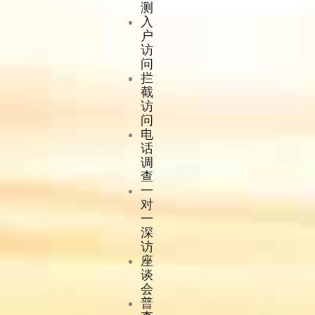
测
入
户
访
问
拦
截
访
问
电
话
调
查
一
对
一
深
访
座
谈
会
普