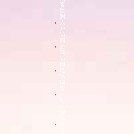
客
监
测
入
户
访
问
拦
截
访
问
电
话
调
查
一
对
一
深
访
座
谈