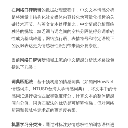
在
网络口碑调研
的数据处理流程中，中文文本情感分析
是将海量非结构化社交媒体内容转化为可量化指标的关
键技术环节。与英文文本处理相比，中文情感分析面临
独特的挑战：缺乏词与词之间的空格分隔使得分词准确
性成为基础难题，网络流行语、表情符号和特定语境下
的反讽表达更为情感极性识别带来额外复杂度。
当前
网络口碑调研
领域主流的中文情感分析技术路径包
括以下几类：
词典匹配法
：基于预构建的情感词典（如知网HowNet
情感词库、NTUSD台湾大学情感词典），将文本中的情
感词汇进行极性匹配和强度评分，计算文本的整体情感
倾向分值。词典匹配法的优势是可解释性强，但对网络
新词和领域特定术语的覆盖度有限。
机器学习分类法
：通过对标注好情感极性的训练语料进