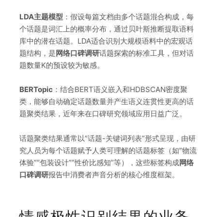
LDA主题模型
：假设每篇文档由多个话题混合构成，每
个话题是词汇上的概率分布，通过贝叶斯推断提取语料
库中的潜在话题。LDA适合识别大规模语料中的宏观话
题结构，是
网络口碑调研
话题探索的标准工具，但对话
题数量K的预设较为敏感。
BERTopic
：结合BERT语义嵌入和HDBSCAN密度聚
类，能够自动确定话题数量并产生语义连贯性更高的话
题聚类结果，近年来在口碑研究领域应用日益广泛。
话题聚类结果通常以”话题-关键词列表”形式呈现，由研
究人员为每个话题赋予人类可理解的话题标签（如”物流
体验””包装设计””性价比感知”等），这些标签构成
网络
口碑调研
报告中消费者声音分析的核心维度框架。
情感极性识别结果的业务