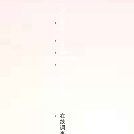
一
深
访
座
谈
会
普
查
gang
survey
产
品
留
置
试
用
在
线
调
查