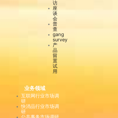
访
座
谈
会
普
查
gang
survey
产
品
留
置
试
用
业务领域
互联网行业市场调
研
快消品行业市场调
研
公共事务市场调研