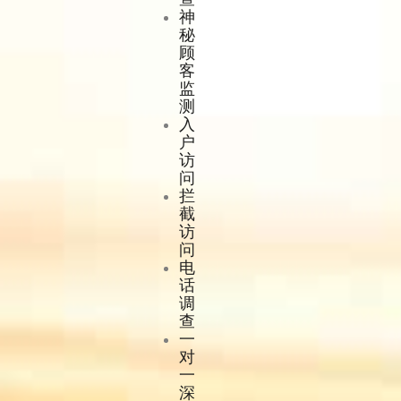
神
秘
顾
客
监
测
入
户
访
问
拦
截
访
问
电
话
调
查
一
对
一
深