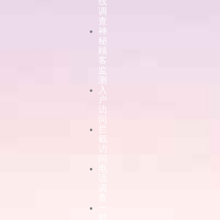
线
调
查
神
秘
顾
客
监
测
入
户
访
问
拦
截
访
问
电
话
调
查
一
对