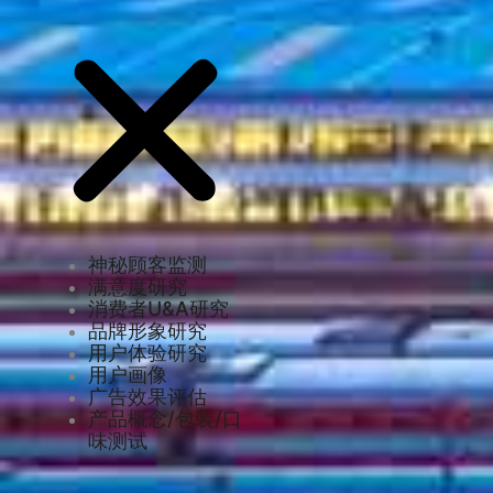
神秘顾客监测
满意度研究
消费者U&A研究
品牌形象研究
用户体验研究
用户画像
广告效果评估
产品概念/包装/口
味测试