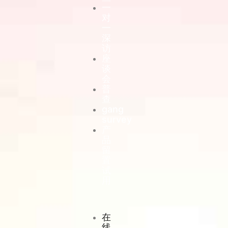
一
对
一
深
访
座
谈
会
普
查
gang
survey
产
品
留
置
试
用
在
线