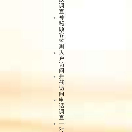
调
查
神
秘
顾
客
监
测
入
户
访
问
拦
截
访
问
电
话
调
查
一
对