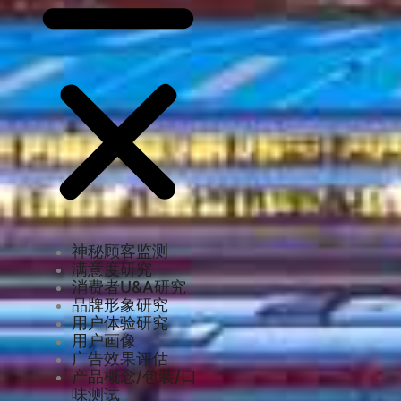
神秘顾客监测
满意度研究
消费者U&A研究
品牌形象研究
用户体验研究
用户画像
广告效果评估
产品概念/包装/口
味测试