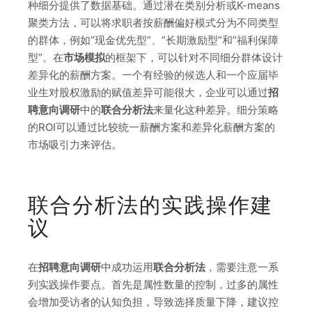
种细分提供了数据基础。通过潜在类别分析或K-means
聚类方法，可以将求职者按薪酬偏好模式分为不同类型
的群体，例如”现金优先型”、”长期激励型”和”福利保障
型”。在
市场模拟
的框架下，可以针对不同细分群体设计
差异化的薪酬方案。一个有经验的候选人和一个应届毕
业生对股权激励的赋值差异可能很大，企业可以通过
招
聘意向调研
中的
联合分析法
来量化这种差异。细分策略
的ROI可以通过比较统一薪酬方案和差异化薪酬方案的
市场吸引力来评估。
联合分析法的实践操作建
议
在
招聘意向调研
中成功运用
联合分析法
，需要注意一系
列实践操作要点。首先是属性数量的控制，过多的属性
会增加受访者的认知负担，导致选择质量下降，建议控