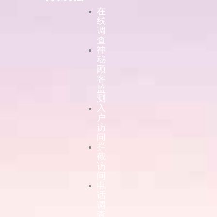
在
线
调
查
神
秘
顾
客
监
测
入
户
访
问
拦
截
访
问
电
话
调
查