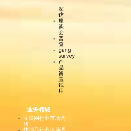
一
深
访
座
谈
会
普
查
gang
survey
产
品
留
置
试
用
业务领域
互联网行业市场调
研
快消品行业市场调