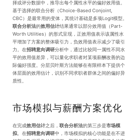
择或评分数据中，推导出每个属性水平的偏好效用值。
基于选择的联合分析（Choice-Based Conjoint,
CBC）是最常用的变体，其统计基础是多项Logit模型。
联合分析法
的
效用估计
结果通常以部分效用值（Part-
Worth Utilities）的形式呈现，正效用值表示该属性水
平增加了方案的整体吸引力，负效用值表示减少了吸引
力。在
招聘意向调研
分析中，通过比较同一属性不同水
平的效用值差异，可以量化求职者对某项薪酬改善的边
际偏好强度。分层贝叶斯方法能够在有限样本下提供个
体层面的效用估计，识别不同求职者群体之间的偏好异
质性。
市场模拟与薪酬方案优化
在完成
效用估计
之后，
联合分析法
的第三步是
市场模
拟
。在
招聘意向调研
中，市场模拟的核心功能是在不进