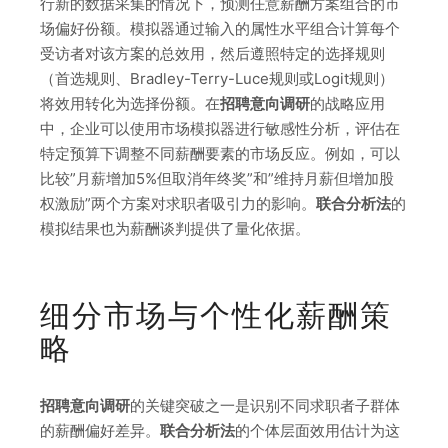
行新的数据采集的情况下，预测任意薪酬方案组合的市
场偏好份额。模拟器通过输入的属性水平组合计算每个
受访者对该方案的总效用，然后遵照特定的选择规则
（首选规则、Bradley-Terry-Luce规则或Logit规则）
将效用转化为选择份额。在
招聘意向调研
的战略应用
中，企业可以使用市场模拟器进行敏感性分析，评估在
特定预算下调整不同薪酬要素的市场反应。例如，可以
比较”月薪增加5%但取消年终奖”和”维持月薪但增加股
权激励”两个方案对求职者吸引力的影响。
联合分析法
的
模拟结果也为薪酬谈判提供了量化依据。
细分市场与个性化薪酬策
略
招聘意向调研
的关键突破之一是识别不同求职者子群体
的薪酬偏好差异。
联合分析法
的个体层面效用估计为这