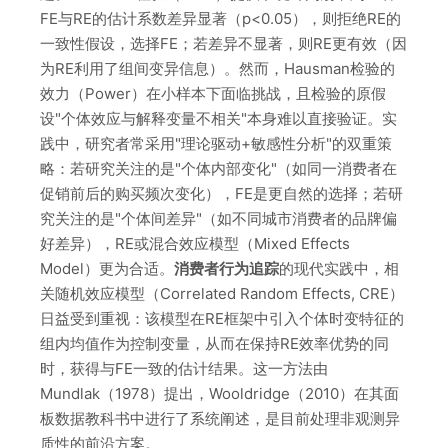
FE与RE的估计系数差异显著（p<0.05），则拒绝RE的
一致性假设，选择FE；若差异不显著，则RE更有效（因
为RE利用了组间变异信息）。然而，Hausman检验的
效力（Power）在小样本下面临挑战，且检验的原假
设"个体效应与解释变量不相关"本身难以直接验证。实
践中，研究者常采用"理论驱动+敏感性分析"的双重策
略：若研究关注的是"个体内部变化"（如同一消费者在
促销前后的购买频次变化），FE是更自然的选择；若研
究关注的是"个体间差异"（如不同城市消费者的品牌偏
好差异），RE或混合效应模型（Mixed Effects
Model）更为合适。
消费者行为追踪
的现代实践中，相
关随机效应模型（Correlated Random Effects, CRE）
日益受到重视：该模型在RE框架中引入个体时变特征的
组内均值作为控制变量，从而在保持RE效率优势的同
时，获得与FE一致的估计结果。这一方法由
Mundlak（1978）提出，Wooldridge（2010）在其面
板数据教科书中进行了系统阐述，是目前处理非观测异
质性的前沿方案。