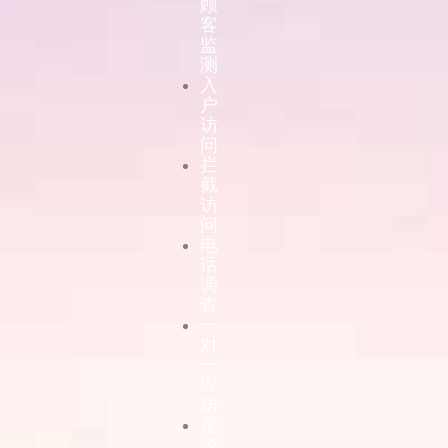
顾
客
监
测
入
户
访
问
拦
截
访
问
电
话
调
查
一
对
一
深
访
座
谈