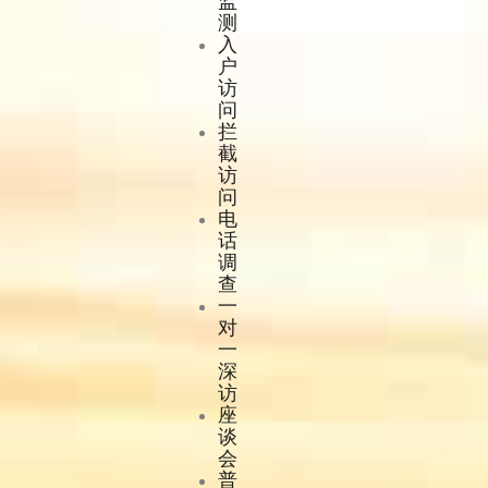
监
测
入
户
访
问
拦
截
访
问
电
话
调
查
一
对
一
深
访
座
谈
会
普