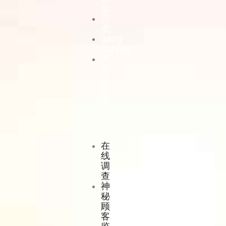
会
普
查
gang
survey
产
品
留
置
试
用
在
线
调
查
神
秘
顾
客