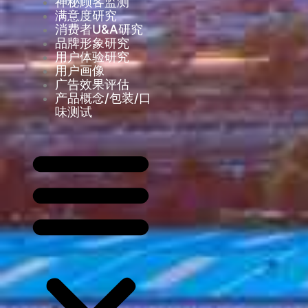
神秘顾客监测
满意度研究
消费者U&A研究
品牌形象研究
用户体验研究
用户画像
广告效果评估
产品概念/包装/口
味测试