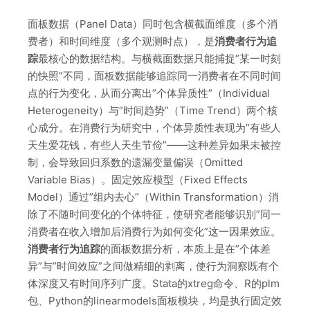
面板数据（Panel Data）同时包含横截面维度（多个消
费者）和时间维度（多个观测时点），是
消费者行为追
踪
最核心的数据结构。与横截面数据只能捕捉”某一时刻
的快照”不同，面板数据能够追踪同一消费者在不同时间
点的行为变化，从而分离出”个体异质性”（Individual
Heterogeneity）与”时间趋势”（Time Trend）两个核
心成分。在消费行为研究中，个体异质性表现为”有些人
天生爱花钱，有些人天生节俭”——这种差异如果未被控
制，会导致回归系数的遗漏变量偏误（Omitted
Variable Bias）。固定效应模型（Fixed Effects
Model）通过”组内去心”（Within Transformation）消
除了不随时间变化的个体特征，使研究者能够识别”同一
消费者在收入增加后消费行为如何变化”这一因果效应。
消费者行为追踪
的面板数据分析，本质上是在”个体差
异”与”时间效应”之间做精细的剥离，使行为洞察既有个
体深度又有时间序列广度。Stata的xtreg命令、R的plm
包、Python的linearmodels面板模块，均是执行固定效