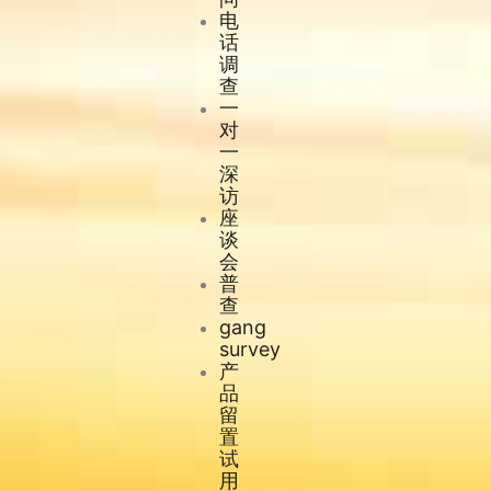
电
话
调
查
一
对
一
深
访
座
谈
会
普
查
gang
survey
产
品
留
置
试
用