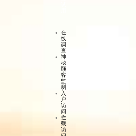
试
用
在
线
调
查
神
秘
顾
客
监
测
入
户
访
问
拦
截
访
问