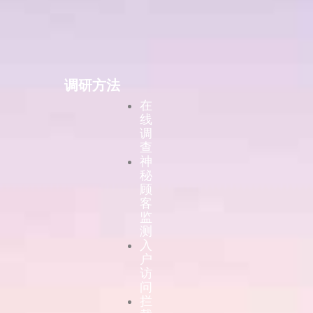
调研方法
在
线
调
查
神
秘
顾
客
监
测
入
户
访
问
拦