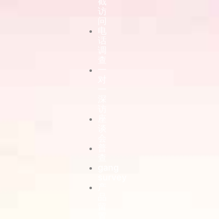
截
访
问
电
话
调
查
一
对
一
深
访
座
谈
会
普
查
gang
survey
产
品
留
置