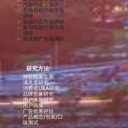
汽车行业市场调研
石油石化行业市场
调研
金融行业市场调研
家用电器行业市场
调研
商业地产市场调研
研究方法
神秘顾客监测
满意度研究
消费者U&A研究
品牌形象研究
用户体验研究
用户画像
广告效果评估
产品概念/包装/口
味测试