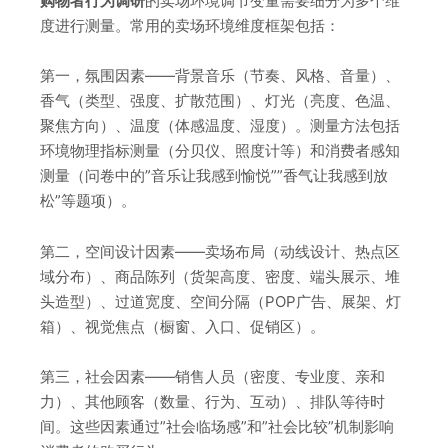
购物者行为调研
的卖场环境调节变量需要细分为多个维
度进行测量。常用的卖场环境维度框架包括：
第一，氛围因素——背景音乐（节奏、风格、音量）、
香气（类型、强度、扩散范围）、灯光（亮度、色温、
聚焦方向）、温度（体感温度、湿度）。测量方法包括
环境物理指标测量（分贝仪、照度计等）和消费者感知
测量（问卷中的”音乐让我感到愉悦””香气让我感到放
松”等题项）。
第二，空间设计因素——卖场布局（动线设计、热点区
域分布）、商品陈列（货架高度、密度、端头展示、堆
头造型）、过道宽度、空间分隔（POP广告、展架、灯
箱）、视觉焦点（橱窗、入口、促销区）。
第三，社会因素——销售人员（密度、专业度、亲和
力）、其他顾客（数量、行为、互动）、排队等待时
间。这些因素通过”社会临场感”和”社会比较”机制影响