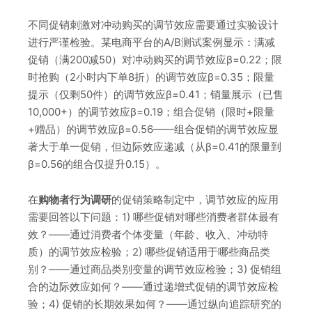
不同促销刺激对冲动购买的调节效应需要通过实验设计
进行严谨检验。某电商平台的A/B测试案例显示：满减
促销（满200减50）对冲动购买的调节效应β=0.22；限
时抢购（2小时内下单8折）的调节效应β=0.35；限量
提示（仅剩50件）的调节效应β=0.41；销量展示（已售
10,000+）的调节效应β=0.19；组合促销（限时+限量
+赠品）的调节效应β=0.56——组合促销的调节效应显
著大于单一促销，但边际效应递减（从β=0.41的限量到
β=0.56的组合仅提升0.15）。
在
购物者行为调研
的促销策略制定中，调节效应的应用
需要回答以下问题：1) 哪些促销对哪些消费者群体最有
效？——通过消费者个体变量（年龄、收入、冲动特
质）的调节效应检验；2) 哪些促销适用于哪些商品类
别？——通过商品类别变量的调节效应检验；3) 促销组
合的边际效应如何？——通过递增式促销的调节效应检
验；4) 促销的长期效果如何？——通过纵向追踪研究的