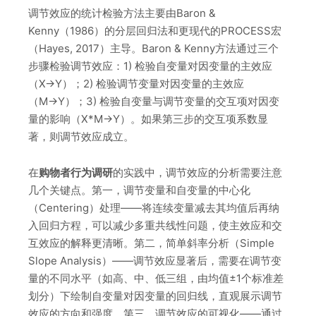
调节效应的统计检验方法主要由Baron &
Kenny（1986）的分层回归法和更现代的PROCESS宏
（Hayes, 2017）主导。Baron & Kenny方法通过三个
步骤检验调节效应：1) 检验自变量对因变量的主效应
（X→Y）；2) 检验调节变量对因变量的主效应
（M→Y）；3) 检验自变量与调节变量的交互项对因变
量的影响（X*M→Y）。如果第三步的交互项系数显
著，则调节效应成立。
在
购物者行为调研
的实践中，调节效应的分析需要注意
几个关键点。第一，调节变量和自变量的中心化
（Centering）处理——将连续变量减去其均值后再纳
入回归方程，可以减少多重共线性问题，使主效应和交
互效应的解释更清晰。第二，简单斜率分析（Simple
Slope Analysis）——调节效应显著后，需要在调节变
量的不同水平（如高、中、低三组，由均值±1个标准差
划分）下绘制自变量对因变量的回归线，直观展示调节
效应的方向和强度。第三，调节效应的可视化——通过