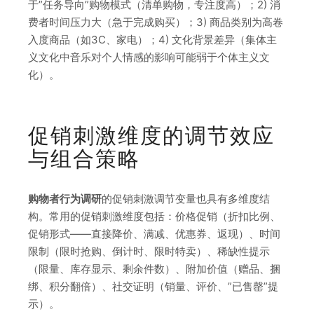
于”任务导向”购物模式（清单购物，专注度高）；2) 消
费者时间压力大（急于完成购买）；3) 商品类别为高卷
入度商品（如3C、家电）；4) 文化背景差异（集体主
义文化中音乐对个人情感的影响可能弱于个体主义文
化）。
促销刺激维度的调节效应
与组合策略
购物者行为调研
的促销刺激调节变量也具有多维度结
构。常用的促销刺激维度包括：价格促销（折扣比例、
促销形式——直接降价、满减、优惠券、返现）、时间
限制（限时抢购、倒计时、限时特卖）、稀缺性提示
（限量、库存显示、剩余件数）、附加价值（赠品、捆
绑、积分翻倍）、社交证明（销量、评价、”已售罄”提
示）。