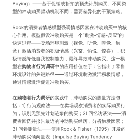
Buying）——基于促销或折扣的预先计划购买。不同类
型的冲动购买驱动机制不同，需要差异化的干预策略。
Rook的消费者情感模型强调情感因素在冲动购买中的核
心作用。模型假设冲动购买是一个”刺激-情感-反应”的
快速过程——卖场环境刺激（视觉、听觉、嗅觉、触
觉）激活消费者的积极情感（兴奋、愉悦、惊喜），积
极情感降低自我控制能力，最终导致冲动购买。这一模
型在
购物者行为调研
中的应用价值在于：它指出了零售
环境设计的关键路径——通过环境刺激激活积极情感，
通过情感激活促进冲动购买。
在
购物者行为调研
的实践中，冲动购买的测量方法包
括：1) 行为观察法——在卖场观察消费者的实际购买行
为，识别无预先计划迹象的购买；2) 回忆访谈法——消
费者回忆并报告最近的冲动购买经历，分析触发因素；
3) 问卷测量法——使用Rook & Fisher（1995）开发的
冲动购买倾向量表（Impulse Buying Tendency