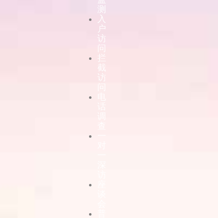
测
入
户
访
问
拦
截
访
问
电
话
调
查
一
对
一
深
访
座
谈
会
普