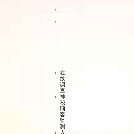
查
gang
survey
产
品
留
置
试
用
在
线
调
查
神
秘
顾
客
监
测
入