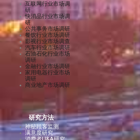
互联网行业市场调
研
快消品行业市场调
研
公共事务市场调研
餐饮行业市场调研
影视行业市场调查
汽车行业市场调研
石油石化行业市场
调研
金融行业市场调研
家用电器行业市场
调研
商业地产市场调研
研究方法
神秘顾客监测
满意度研究
消费者U&A研究