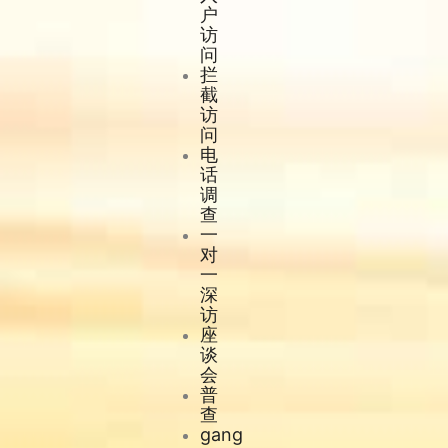
户
访
问
拦
截
访
问
电
话
调
查
一
对
一
深
访
座
谈
会
普
查
gang