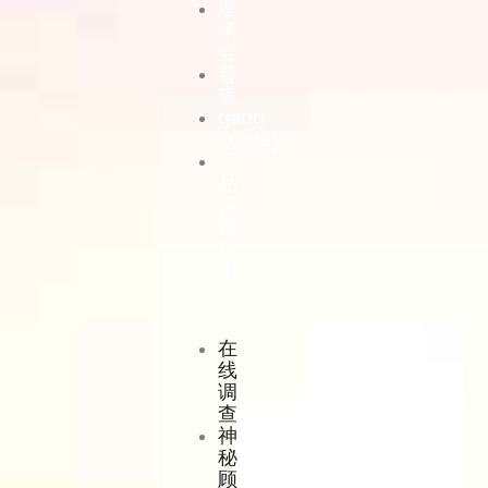
座
谈
会
普
查
gang
survey
产
品
留
置
试
用
在
线
调
查
神
秘
顾