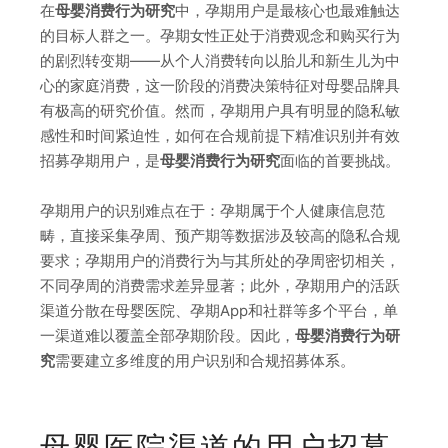
在
母婴消费行为研究
中，孕期用户是最核心也最难触达
的目标人群之一。孕期女性正处于消费观念和购买行为
的剧烈转变期——从个人消费转向以胎儿和新生儿为中
心的家庭消费，这一阶段的消费决策特征对母婴品牌具
有极高的研究价值。然而，孕期用户具有明显的隐私敏
感性和时间紧迫性，如何在合规前提下精准识别并有效
招募孕期用户，是
母婴消费行为研究
面临的首要挑战。
孕期用户的识别难点在于：孕期属于个人健康信息范
畴，直接采集孕周、预产期等数据涉及较高的隐私合规
要求；孕期用户的消费行为与其所处的孕周密切相关，
不同孕周的消费需求差异显著；此外，孕期用户的活跃
渠道分散在母婴医院、孕期App和社群等多个平台，单
一渠道难以覆盖全部孕期阶段。因此，
母婴消费行为研
究
需要建立多维度的用户识别和合规招募体系。
母婴医院渠道的用户招募