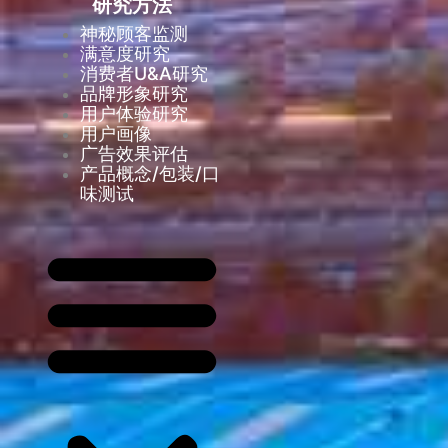
研究方法
神秘顾客监测
满意度研究
消费者U&A研究
品牌形象研究
用户体验研究
用户画像
广告效果评估
产品概念/包装/口
味测试