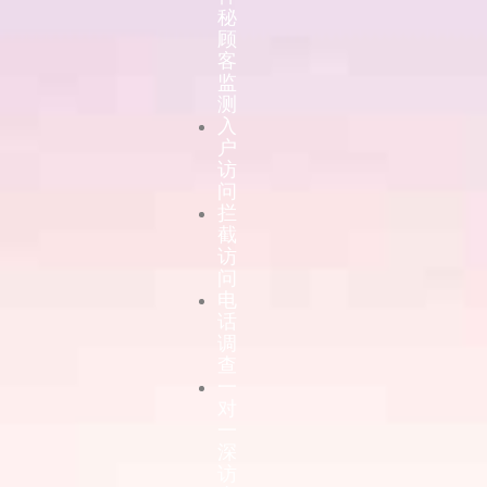
秘
顾
客
监
测
入
户
访
问
拦
截
访
问
电
话
调
查
一
对
一
深
访