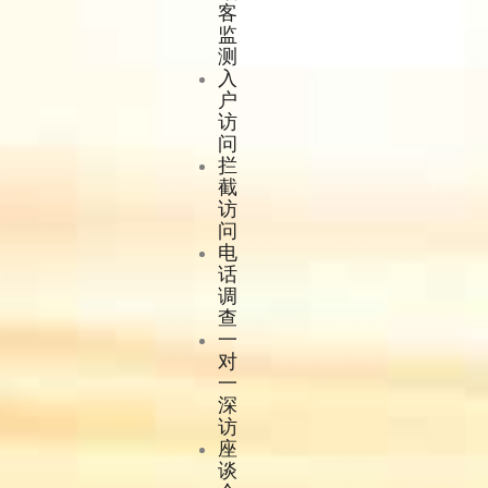
客
监
测
入
户
访
问
拦
截
访
问
电
话
调
查
一
对
一
深
访
座
谈