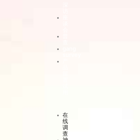
深
访
座
谈
会
普
查
gang
survey
产
品
留
置
试
用
在
线
调
查
神