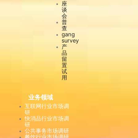
座
谈
会
普
查
gang
survey
产
品
留
置
试
用
业务领域
互联网行业市场调
研
快消品行业市场调
研
公共事务市场调研
餐饮行业市场调研