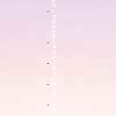
调
查
神
秘
顾
客
监
测
入
户
访
问
拦
截
访
问
电
话
调
查
一
对
一