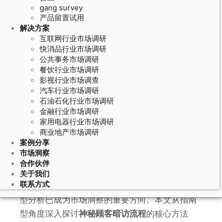
gang survey
产品留置试用
解决方案
互联网行业市场调研
快消品行业市场调研
公共事务市场调研
餐饮行业市场调研
影视行业市场调查
汽车行业市场调研
石油石化行业市场调研
June 20, 2026
金融行业市场调研
家用电器行业市场调研
神秘顾客暗访流程的多维度评估模
商业地产市场调研
型：服务、环境、流程、合规四维度
案例分享
评分体系
市场洞察
合作伙伴
关于我们
联系方式
在
神秘顾客暗访流程
领域，
神秘顾客暗访
的指南
型分析已成为市场洞察的重要方向。本文从指南
型角度深入探讨
神秘顾客暗访流程
的核心方法