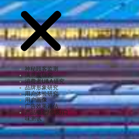
神秘顾客监测
满意度研究
消费者U&A研究
品牌形象研究
用户体验研究
用户画像
广告效果评估
产品概念/包装/口
味测试