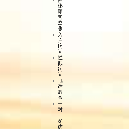
秘
顾
客
监
测
入
户
访
问
拦
截
访
问
电
话
调
查
一
对
一
深
访