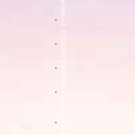
客
监
测
入
户
访
问
拦
截
访
问
电
话
调
查
一
对
一
深
访
座
谈
会