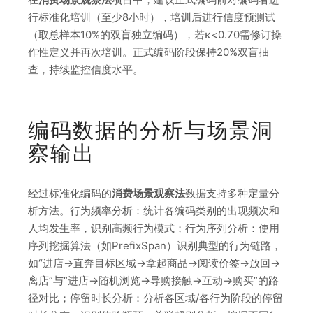
行标准化培训（至少8小时），培训后进行信度预测试
（取总样本10%的双盲独立编码），若κ<0.70需修订操
作性定义并再次培训。正式编码阶段保持20%双盲抽
查，持续监控信度水平。
编码数据的分析与场景洞
察输出
经过标准化编码的
消费场景观察法
数据支持多种定量分
析方法。行为频率分析：统计各编码类别的出现频次和
人均发生率，识别高频行为模式；行为序列分析：使用
序列挖掘算法（如PrefixSpan）识别典型的行为链路，
如“进店→直奔目标区域→拿起商品→阅读价签→放回→
离店”与“进店→随机浏览→导购接触→互动→购买”的路
径对比；停留时长分析：分析各区域/各行为阶段的停留