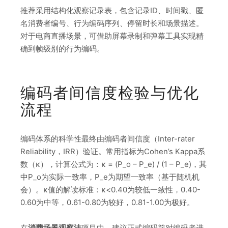
推荐采用结构化观察记录表，包含记录ID、时间戳、匿
名消费者编号、行为编码序列、停留时长和场景描述。
对于电商直播场景，可借助屏幕录制和弹幕工具实现精
确到帧级别的行为编码。
编码者间信度检验与优化
流程
编码体系的科学性最终由编码者间信度（Inter-rater
Reliability，IRR）验证。常用指标为Cohen’s Kappa系
数（κ），计算公式为：κ = (P_o – P_e) / (1 – P_e)，其
中P_o为实际一致率，P_e为期望一致率（基于随机机
会）。κ值的解读标准：κ<0.40为较低一致性，0.40-
0.60为中等，0.61-0.80为较好，0.81-1.00为极好。
在
消费场景观察法
项目中，建议正式编码前对编码者进