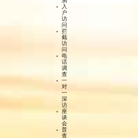
测
入
户
访
问
拦
截
访
问
电
话
调
查
一
对
一
深
访
座
谈
会
普
查