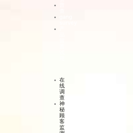
普
查
gang
survey
产
品
留
置
试
用
在
线
调
查
神
秘
顾
客
监