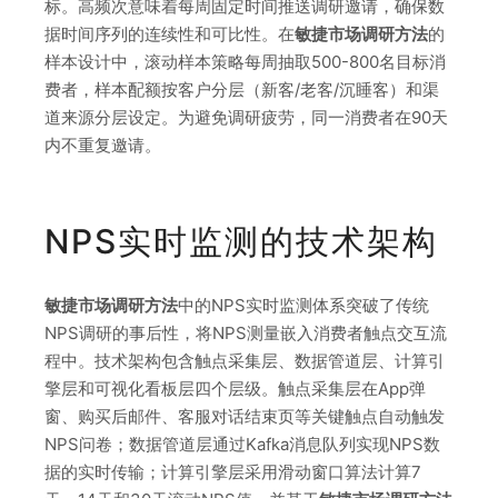
标。高频次意味着每周固定时间推送调研邀请，确保数
据时间序列的连续性和可比性。在
敏捷市场调研方法
的
样本设计中，滚动样本策略每周抽取500-800名目标消
费者，样本配额按客户分层（新客/老客/沉睡客）和渠
道来源分层设定。为避免调研疲劳，同一消费者在90天
内不重复邀请。
NPS实时监测的技术架构
敏捷市场调研方法
中的NPS实时监测体系突破了传统
NPS调研的事后性，将NPS测量嵌入消费者触点交互流
程中。技术架构包含触点采集层、数据管道层、计算引
擎层和可视化看板层四个层级。触点采集层在App弹
窗、购买后邮件、客服对话结束页等关键触点自动触发
NPS问卷；数据管道层通过Kafka消息队列实现NPS数
据的实时传输；计算引擎层采用滑动窗口算法计算7