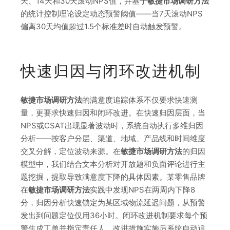
天、14天和30天滚动NPS值，并基于
敏捷市场调研方法
的统计控制理论设定动态预警阈值——当7天滚动NPS
偏离30天均值超过1.5个标准差时自动触发预警。
快速归因与闭环改进机制
敏捷市场调研方法
的满意度追踪体系不仅要求快速测
量，更要求快速归因和闭环改进。在快速归因层面，当
NPS或CSAT出现显著波动时，系统自动执行多维归因
分析——按客户分层、渠道、地域、产品线和时间维度
交叉分解，定位波动来源。在
敏捷市场调研方法
的归因
模型中，我们结合文本分析对开放题和负面评论进行主
题挖掘，提取导致满意度下降的具体因素。某零售品牌
在
敏捷市场调研方法
实践中发现NPS在两周内下降8
分，归因分析快速锁定为某区域物流延迟问题，从预警
发出到问题定位仅用36小时。闭环改进机制要求每个预
警生成工单并指定责任人，改进措施实施后系统自动追