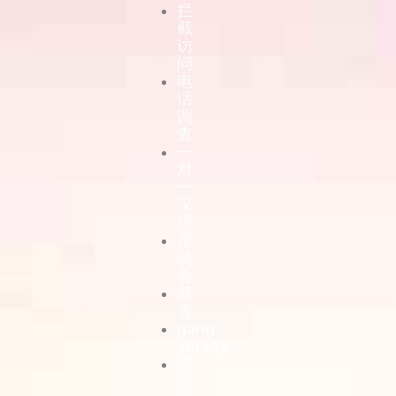
拦
截
访
问
电
话
调
查
一
对
一
深
访
座
谈
会
普
查
gang
survey
产
品