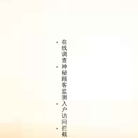
留
置
试
用
在
线
调
查
神
秘
顾
客
监
测
入
户
访
问
拦
截