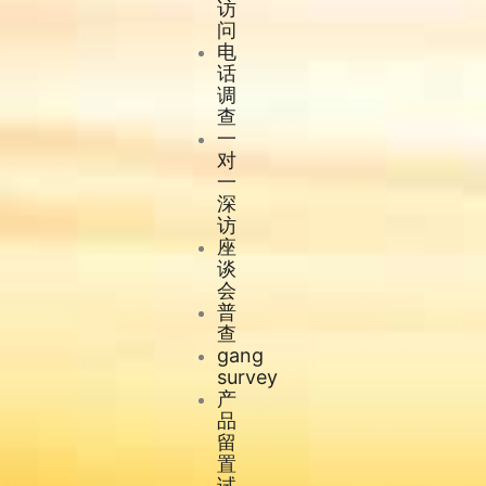
访
问
电
话
调
查
一
对
一
深
访
座
谈
会
普
查
gang
survey
产
品
留
置
试