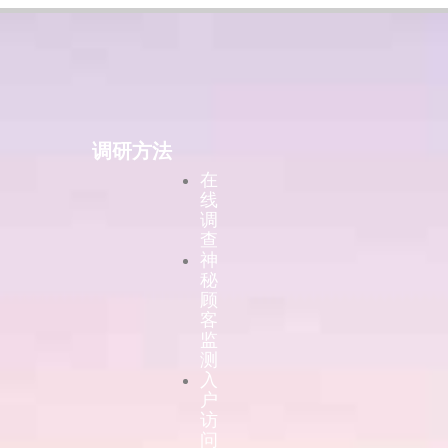
调研方法
在
线
调
查
神
秘
顾
客
监
测
入
户
访
问