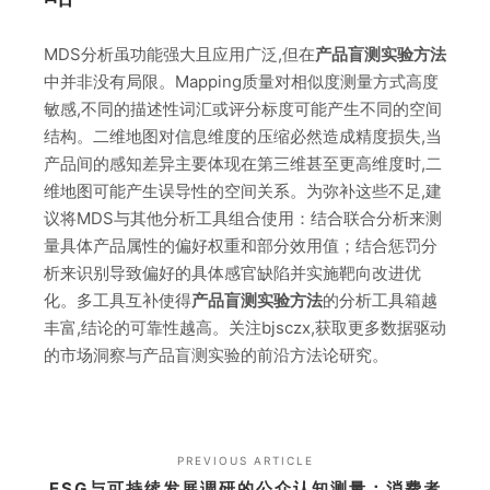
MDS分析虽功能强大且应用广泛,但在
产品盲测实验方法
中并非没有局限。Mapping质量对相似度测量方式高度
敏感,不同的描述性词汇或评分标度可能产生不同的空间
结构。二维地图对信息维度的压缩必然造成精度损失,当
产品间的感知差异主要体现在第三维甚至更高维度时,二
维地图可能产生误导性的空间关系。为弥补这些不足,建
议将MDS与其他分析工具组合使用：结合联合分析来测
量具体产品属性的偏好权重和部分效用值；结合惩罚分
析来识别导致偏好的具体感官缺陷并实施靶向改进优
化。多工具互补使得
产品盲测实验方法
的分析工具箱越
丰富,结论的可靠性越高。关注bjsczx,获取更多数据驱动
的市场洞察与产品盲测实验的前沿方法论研究。
PREVIOUS ARTICLE
ESG与可持续发展调研的公众认知测量：消费者