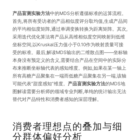
产品盲测实验方法
中的MDS分析遵循标准的运算流程。
首先,将所有受访者的产品相似度评分取均值,生成产品间
的平均相似度矩阵,通过单调变换转换为距离矩阵。其次,
采用迭代优化算法将产品从高维相似度空间映射到低维
坐标空间,以Kruskal压力值小于0.10作为映射质量可接
受的标准。最后,解读MDS输出的二维散点图——坐标轴
本身没有预定义的含义,需要结合产品在空间中的实际分
布来推断坐标轴代表的感知维度。例如,如果在某一轴上
所有高糖产品聚集在一端而低糖产品聚集在另一端,该轴
可能代表”甜度感知”维度。
产品盲测实验方法
的MDS地
图解读需要分析师的领域专业判断,单纯的统计输出无法
替代对产品特性和消费者感知的深层理解。
消费者理想点的叠加与细
分群体偏好分析