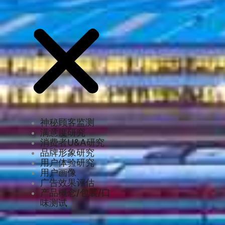
神秘顾客监测
满意度研究
消费者U&A研究
品牌形象研究
用户体验研究
用户画像
广告效果评估
产品概念/包装/口
味测试