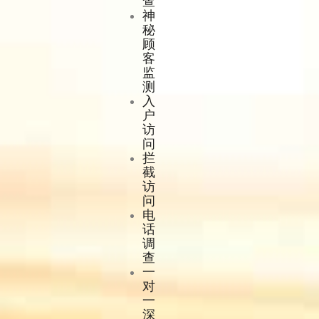
查
神
秘
顾
客
监
测
入
户
访
问
拦
截
访
问
电
话
调
查
一
对
一
深