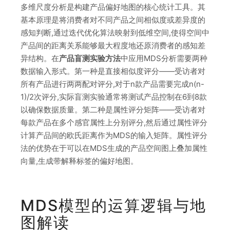
多维尺度分析是构建产品偏好地图的核心统计工具。其
基本原理是将消费者对不同产品之间相似度或差异度的
感知判断,通过迭代优化算法映射到低维空间,使得空间中
产品间的距离关系能够最大程度地还原消费者的感知差
异结构。在
产品盲测实验方法
中应用MDS分析需要两种
数据输入形式。第一种是直接相似度评分——受访者对
所有产品进行两两配对评分,对于n款产品需要完成n(n-
1)/2次评分,实际盲测实验通常将测试产品控制在6到8款
以确保数据质量。第二种是属性评分矩阵——受访者对
每款产品在多个感官属性上分别评分,然后通过属性评分
计算产品间的欧氏距离作为MDS的输入矩阵。属性评分
法的优势在于可以在MDS生成的产品空间图上叠加属性
向量,生成带解释标签的偏好地图。
MDS模型的运算逻辑与地
图解读