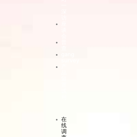
一
深
访
座
谈
会
普
查
gang
survey
产
品
留
置
试
用
在
线
调