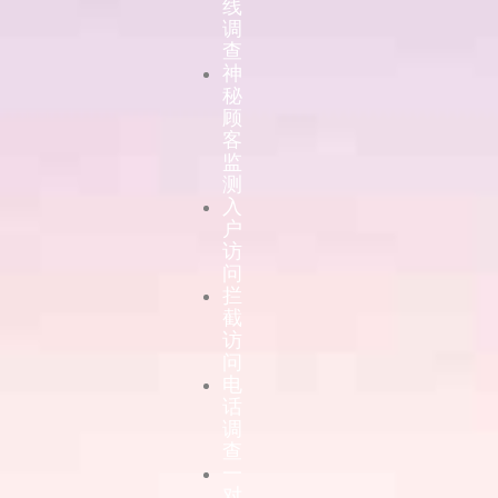
线
调
查
神
秘
顾
客
监
测
入
户
访
问
拦
截
访
问
电
话
调
查
一
对