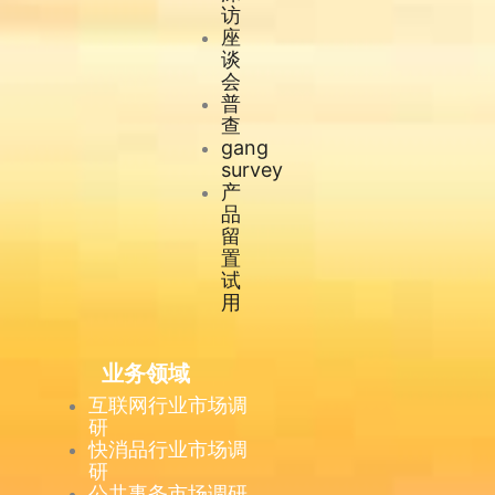
访
座
谈
会
普
查
gang
survey
产
品
留
置
试
用
业务领域
互联网行业市场调
研
快消品行业市场调
研
公共事务市场调研