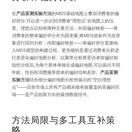
在
产品盲测实验方法
的MDS基础地图上叠加消费者的偏
好得分,可以进一步识别消费者”理想点”在地图上的位
置。理想点识别有两种主要方法：外部偏好映射——将
消费者的整体偏好评分作为因变量,将MDS坐标作为自变
量进行回归分析；内部偏好映射——将偏好评分直接纳
入MDS模型的构建过程。更关键的是通过消费者分群进
行差异化偏好地图分析。以聚类分析将受访者按偏好相
似性分组后,为每个群体单独生成偏好地图,可以揭示不同
年龄、性别和消费频率群体的偏好结构差异。
产品盲测
实验方法
结合细分偏好地图分析所揭示的”空白理想
点”——目前市场上所有产品都未能有效覆盖的高偏好区
域——是产品创新方向的最强数据信号。
方法局限与多工具互补策
略