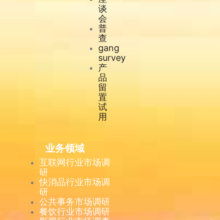
谈
会
普
查
gang
survey
产
品
留
置
试
用
业务领域
互联网行业市场调
研
快消品行业市场调
研
公共事务市场调研
餐饮行业市场调研