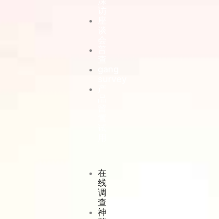
深
访
座
谈
会
普
查
gang
survey
产
品
留
置
试
用
在
线
调
查
神