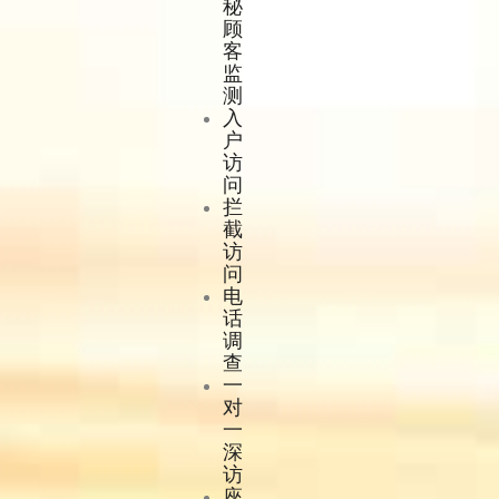
秘
顾
客
监
测
入
户
访
问
拦
截
访
问
电
话
调
查
一
对
一
深
访
座