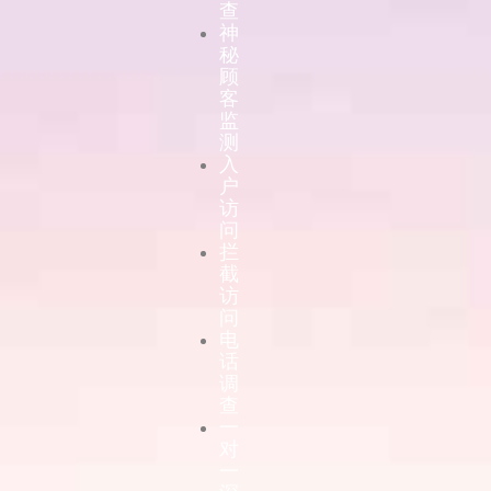
查
神
秘
顾
客
监
测
入
户
访
问
拦
截
访
问
电
话
调
查
一
对
一