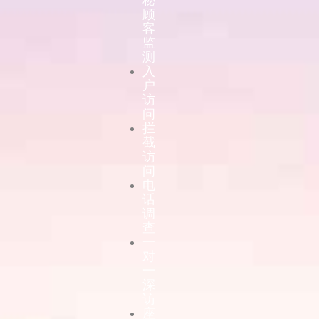
顾
客
监
测
入
户
访
问
拦
截
访
问
电
话
调
查
一
对
一
深
访
座