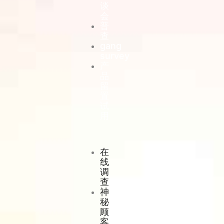
谈
会
普
查
gang
survey
产
品
留
置
试
用
在
线
调
查
神
秘
顾
客