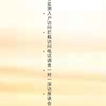
监
测
入
户
访
问
拦
截
访
问
电
话
调
查
一
对
一
深
访
座
谈
会