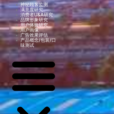
神秘顾客监测
满意度研究
消费者U&A研究
品牌形象研究
用户体验研究
用户画像
广告效果评估
产品概念/包装/口
味测试