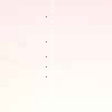
话
调
查
一
对
一
深
访
座
谈
会
普
查
gang
survey
产
品
留
置
试
用