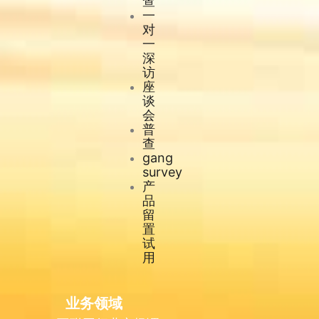
查
一
对
一
深
访
座
谈
会
普
查
gang
survey
产
品
留
置
试
用
业务领域