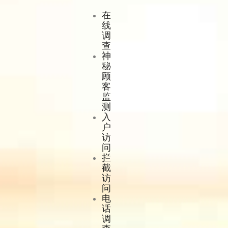
在
线
调
查
神
秘
顾
客
监
测
入
户
访
问
拦
截
访
问
电
话
调