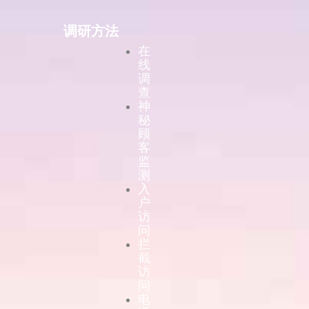
调研方法
在
线
调
查
神
秘
顾
客
监
测
入
户
访
问
拦
截
访
问
电