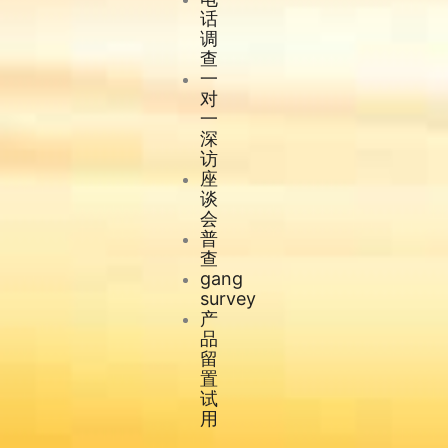
话
调
查
一
对
一
深
访
座
谈
会
普
查
gang
survey
产
品
留
置
试
用