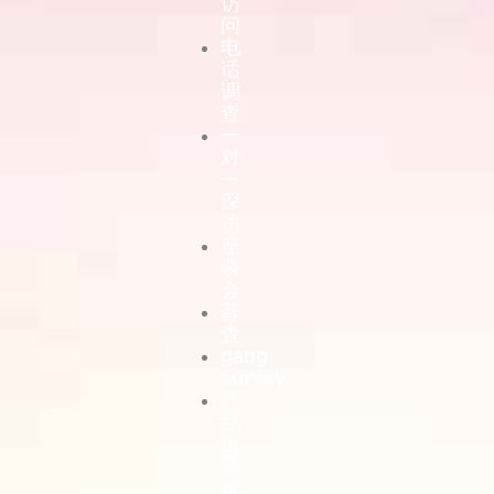
访
问
电
话
调
查
一
对
一
深
访
座
谈
会
普
查
gang
survey
产
品
留
置
试