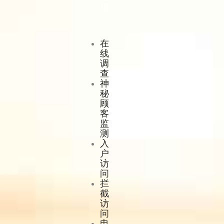
用
在
线
调
查
神
秘
顾
客
监
测
入
户
访
问
拦
截
访
问
电