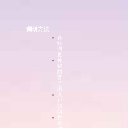
调研方法
在
线
调
查
神
秘
顾
客
监
测
入
户
访
问
拦
截